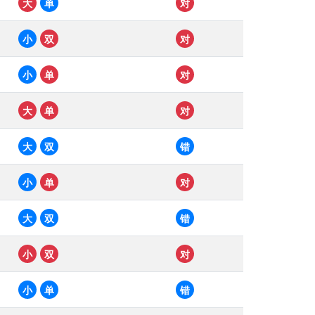
大
单
对
小
双
对
小
单
对
大
单
对
大
双
错
小
单
对
大
双
错
小
双
对
小
单
错