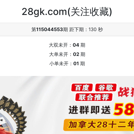
28gk.com(关注收藏)
第
115044553
期 距下期：
128 秒
大双未开：
04
期
大单未开：
02
期
小单未开：
01
期