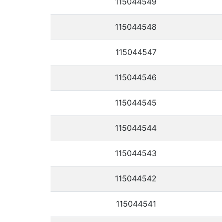
115044549
115044548
115044547
115044546
115044545
115044544
115044543
115044542
115044541