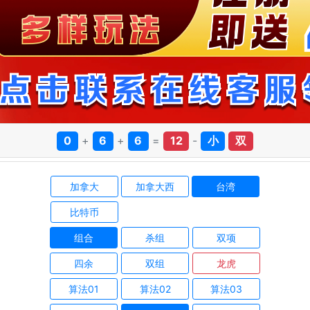
0
+
6
+
6
=
12
-
小
双
加拿大
加拿大西
台湾
比特币
组合
杀组
双项
四余
双组
龙虎
算法01
算法02
算法03