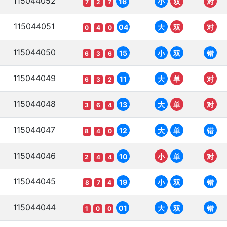
115044052
16
小
双
对
7
2
7
115044051
04
大
双
对
0
4
0
115044050
15
小
双
错
6
3
6
115044049
11
大
单
对
6
3
2
115044048
13
大
单
对
3
6
4
115044047
12
大
单
错
8
4
0
115044046
10
小
单
对
2
4
4
115044045
19
小
双
错
8
7
4
115044044
01
大
双
错
1
0
0