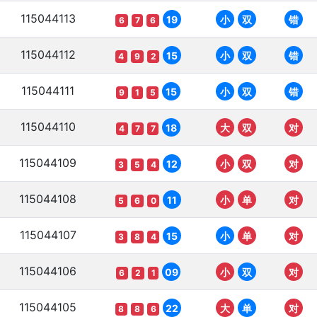
115044113
19
小
双
错
6
7
6
115044112
15
小
双
错
4
9
2
115044111
15
小
双
错
9
1
5
115044110
18
大
双
对
4
7
7
115044109
12
小
双
对
3
5
4
115044108
11
小
单
对
5
6
0
115044107
15
小
单
对
3
8
4
115044106
09
小
双
对
6
2
1
115044105
22
大
单
对
8
8
6