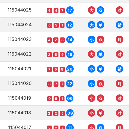
115044025
17
大
双
对
6
4
7
115044024
12
大
单
错
6
5
1
115044023
14
小
双
对
4
2
8
115044022
16
大
单
对
2
5
9
115044021
20
小
单
错
7
5
8
115044020
22
小
双
对
8
7
7
115044019
06
小
双
对
0
5
1
115044018
09
小
单
对
2
2
5
115044017
11
小
双
对
2
2
7