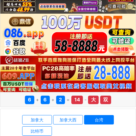
6
+
6
+
2
=
14
-
大
双
加拿大
加拿大西
台湾
比特币