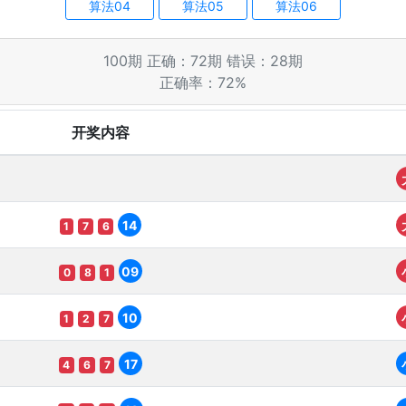
算法04
算法05
算法06
100
期 正确：
72
期 错误：
28
期
正确率：
72
%
开奖内容
14
1
7
6
09
0
8
1
10
1
2
7
17
4
6
7