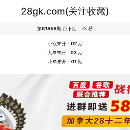
28gk.com(关注收藏)
第
61858
期 距下期：
72 秒
小双未开：
02
期
大单未开：
03
期
小单未开：
01
期