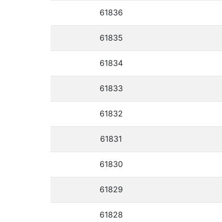
61836
61835
61834
61833
61832
61831
61830
61829
61828