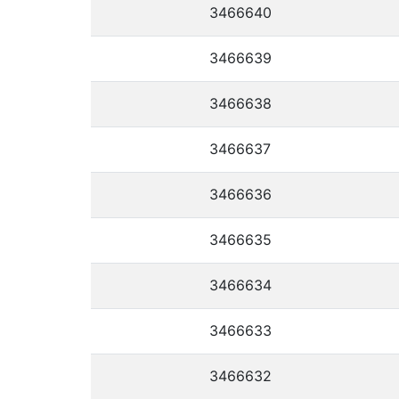
3466640
3466639
3466638
3466637
3466636
3466635
3466634
3466633
3466632