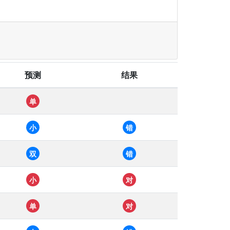
预测
结果
单
小
错
双
错
小
对
单
对