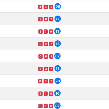
09
4
3
2
17
2
8
7
13
3
1
9
18
9
2
7
07
0
6
1
13
3
3
7
20
6
5
9
16
9
1
6
07
0
1
6