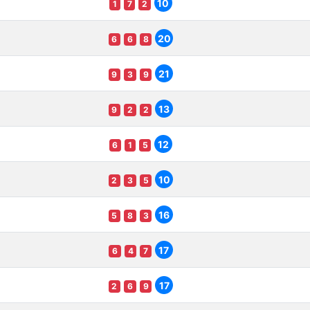
10
1
7
2
20
6
6
8
21
9
3
9
13
9
2
2
12
6
1
5
10
2
3
5
16
5
8
3
17
6
4
7
17
2
6
9