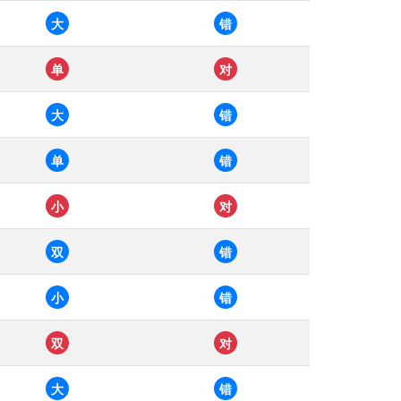
大
错
单
对
大
错
单
错
小
对
双
错
小
错
双
对
大
错