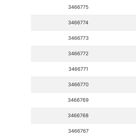
3466775
3466774
3466773
3466772
3466771
3466770
3466769
3466768
3466767