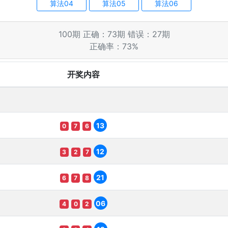
算法04
算法05
算法06
100
期 正确：
73
期 错误：
27
期
正确率：
73
%
开奖内容
13
0
7
6
12
3
2
7
21
6
7
8
06
4
0
2