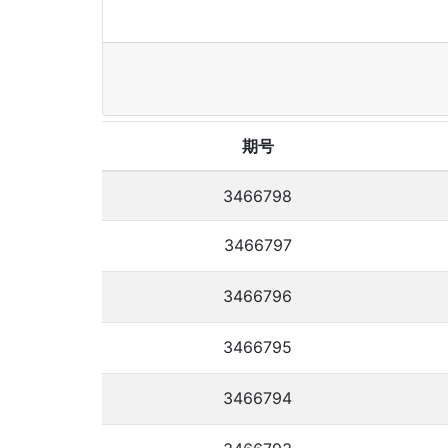
期号
3466798
3466797
3466796
3466795
3466794