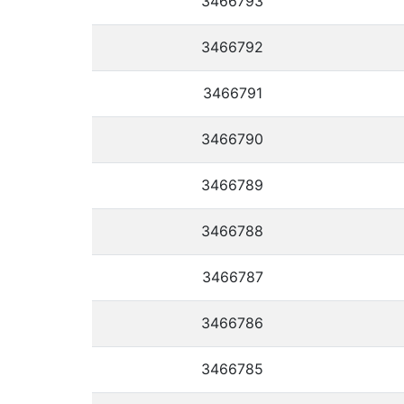
3466793
3466792
3466791
3466790
3466789
3466788
3466787
3466786
3466785