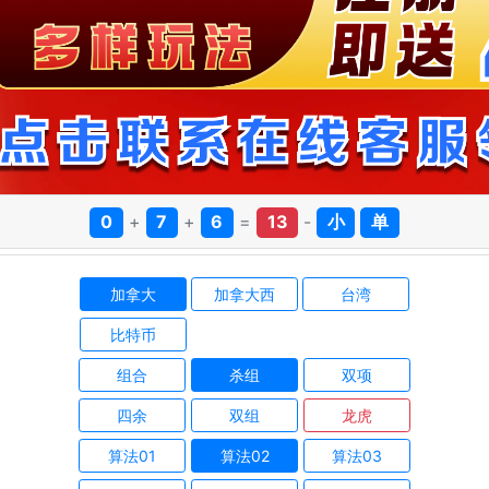
0
+
7
+
6
=
13
-
小
单
加拿大
加拿大西
台湾
比特币
组合
杀组
双项
四余
双组
龙虎
算法01
算法02
算法03