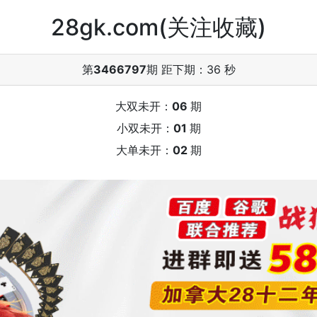
28gk.com(关注收藏)
第
3466797
期 距下期：
34 秒
大双未开：
06
期
小双未开：
01
期
大单未开：
02
期