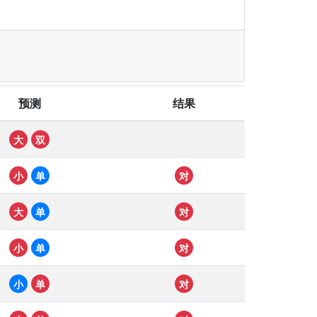
预测
结果
大
双
小
单
对
大
单
对
小
单
对
小
单
对