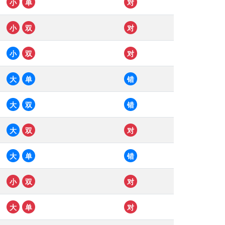
小
单
对
小
双
对
小
双
对
大
单
错
大
双
错
大
双
对
大
单
错
小
双
对
大
单
对