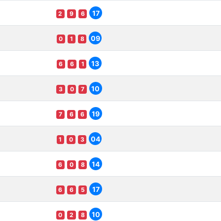
17
2
9
6
09
0
1
8
13
6
6
1
10
3
0
7
19
7
6
6
04
1
0
3
14
6
0
8
17
6
6
5
10
0
2
8