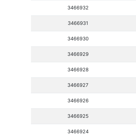
3466932
3466931
3466930
3466929
3466928
3466927
3466926
3466925
3466924