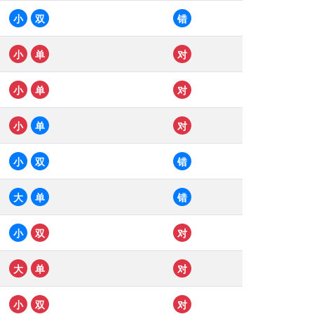
小
双
错
小
单
对
小
单
对
小
单
对
小
双
错
大
单
错
小
双
对
大
单
对
小
双
对