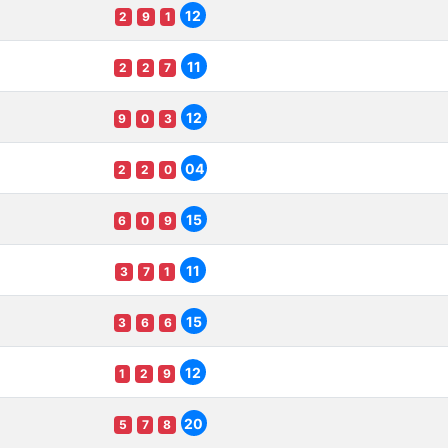
12
2
9
1
11
2
2
7
12
9
0
3
04
2
2
0
15
6
0
9
11
3
7
1
15
3
6
6
12
1
2
9
20
5
7
8