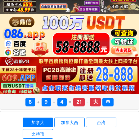
8
+
9
+
4
=
21
-
大
单
加拿大
加拿大西
台湾
比特币