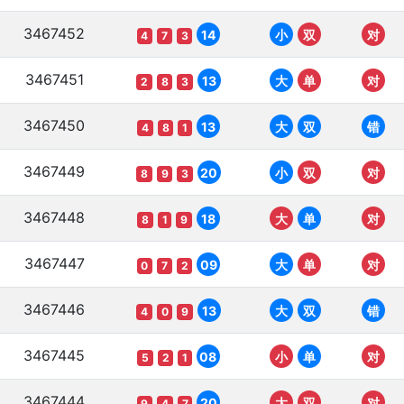
3467452
14
小
双
对
4
7
3
3467451
13
大
单
对
2
8
3
3467450
13
大
双
错
4
8
1
3467449
20
小
双
对
8
9
3
3467448
18
大
单
对
8
1
9
3467447
09
大
单
对
0
7
2
3467446
13
大
双
错
4
0
9
3467445
08
小
单
对
5
2
1
3467444
20
大
双
对
9
4
7