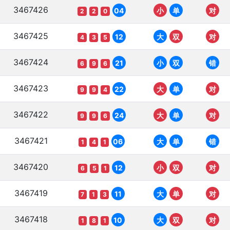
3467426
04
小
单
对
2
2
0
3467425
12
大
双
对
4
3
5
3467424
21
小
双
错
6
9
6
3467423
22
大
单
对
9
9
4
3467422
24
大
单
对
9
9
6
3467421
06
大
单
错
1
4
1
3467420
12
小
双
对
6
5
1
3467419
11
大
单
对
7
1
3
3467418
10
大
双
对
1
8
1