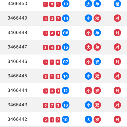
3466450
10
大
单
错
5
0
5
3466449
14
小
双
对
4
3
7
3466448
08
小
单
对
3
4
1
3466447
15
大
单
对
8
4
3
3466446
07
小
双
对
6
1
0
3466445
14
小
双
对
5
1
8
3466444
12
小
双
对
8
3
1
3466443
16
小
双
对
6
7
3
3466442
10
大
双
对
2
1
7