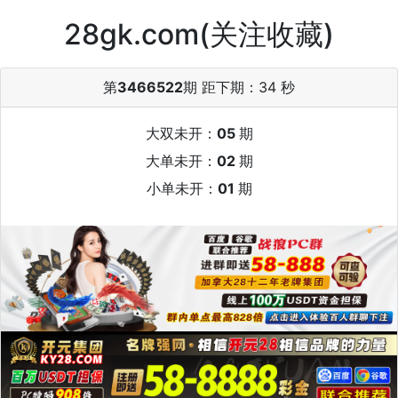
28gk.com(关注收藏)
第
3466522
期 距下期：
34 秒
大双未开：
05
期
大单未开：
02
期
小单未开：
01
期