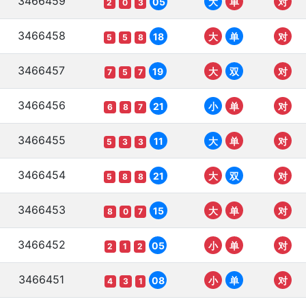
3466459
05
大
单
对
2
0
3
3466458
18
大
单
对
5
5
8
3466457
19
大
双
对
7
5
7
3466456
21
小
单
对
6
8
7
3466455
11
大
单
对
5
3
3
3466454
21
大
双
对
5
8
8
3466453
15
大
单
对
8
0
7
3466452
05
小
单
对
2
1
2
3466451
08
小
单
对
4
3
1