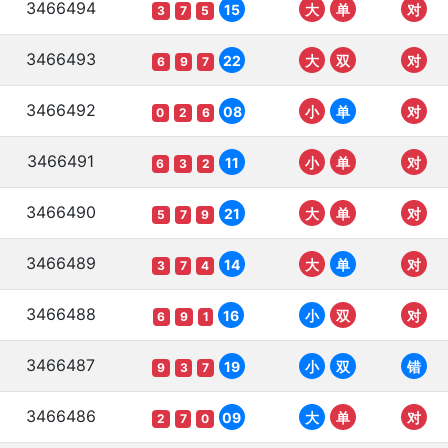
3466494
15
大
单
对
3
7
5
3466493
22
大
双
对
6
9
7
3466492
08
小
单
对
0
2
6
3466491
11
小
单
对
6
3
2
3466490
21
大
单
对
5
7
9
3466489
14
大
单
对
3
7
4
3466488
16
小
双
对
6
9
1
3466487
19
小
双
错
9
3
7
3466486
09
大
单
对
2
7
0