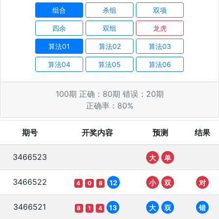
组合
杀组
双项
四余
双组
龙虎
算法01
算法02
算法03
算法04
算法05
算法06
100
期 正确：
80
期 错误：
20
期
正确率：
80
%
期号
开奖内容
预测
结果
3466523
大
单
3466522
12
小
双
对
4
0
8
3466521
13
大
双
错
8
1
4