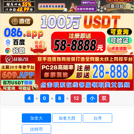
4
+
0
+
8
=
12
-
小
双
加拿大
加拿大西
台湾
比特币